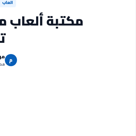
العاب
مكتبة ألعاب م
ت
مو
م
مدو