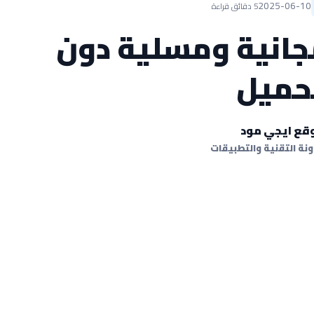
2025-06-10
5 دقائق قراءة
جانية ومسلية دون
حميل
قع ايجي مود
نة التقنية والتطبيقات