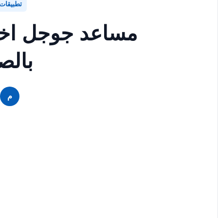
تطبيقات
مساعد جوجل اخر ا
بال
م
م
م