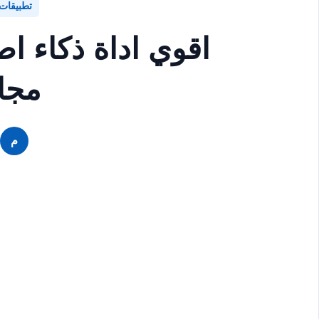
تطبيقات
مجان
م
م
م