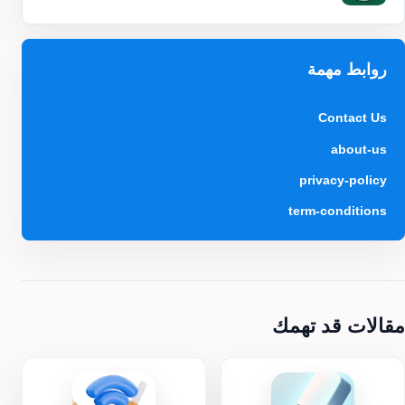
روابط مهمة
Contact Us
about-us
privacy-policy
term-conditions
مقالات قد تهمك