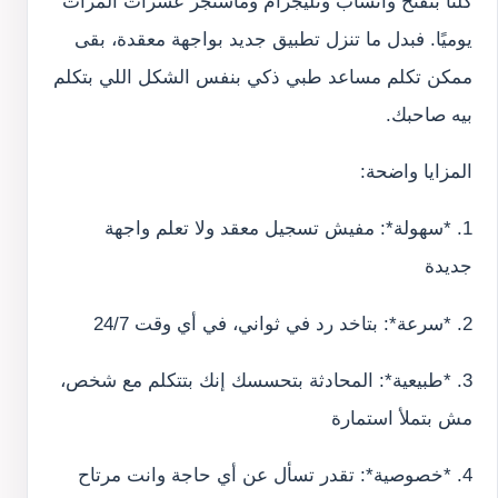
كلنا بنفتح واتساب وتليجرام وماسنجر عشرات المرات
يوميًا. فبدل ما تنزل تطبيق جديد بواجهة معقدة، بقى
ممكن تكلم مساعد طبي ذكي بنفس الشكل اللي بتكلم
بيه صاحبك.
المزايا واضحة:
1. *سهولة*: مفيش تسجيل معقد ولا تعلم واجهة
جديدة
2. *سرعة*: بتاخد رد في ثواني، في أي وقت 24/7
3. *طبيعية*: المحادثة بتحسسك إنك بتتكلم مع شخص،
مش بتملأ استمارة
4. *خصوصية*: تقدر تسأل عن أي حاجة وانت مرتاح