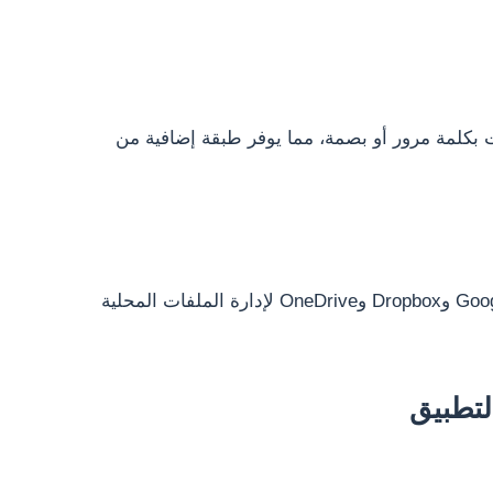
ت بكلمة مرور أو بصمة، مما يوفر طبقة إضافية من
يمكن ربط التطبيق بخدمات مثل Google Drive وDropbox وOneDrive لإدارة الملفات المحلية
لتطبيق