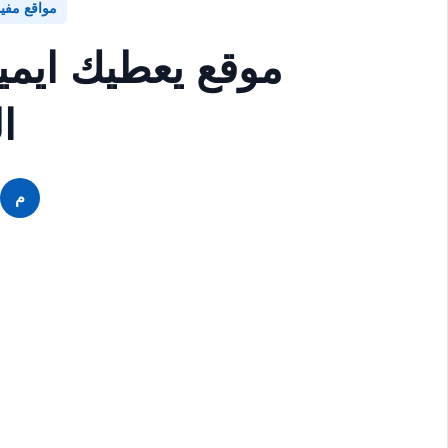
مواقع مفي
موقع يعطيك ايم
ا
م
م
م