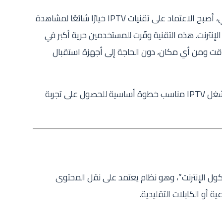
في ظل التطور الكبير في خدمات البث الرقمي، أصبح الاعتماد على تقنيات IPTV خيارًا شائعًا لمشاهدة
الإنترنت. هذه التقنية وفّرت للمستخدمين حرية أكبر في
 وقت ومن أي مكان، دون الحاجة إلى أجهزة استقبال
ومع تنوع التطبيقات المتاحة، أصبح اختيار مشغل IPTV مناسب خطوة أساسية للحصول على تجربة
يون عبر بروتوكول الإنترنت”، وهو نظام يعتمد على نقل المحتوى
عية أو الكابلات التقليدية.