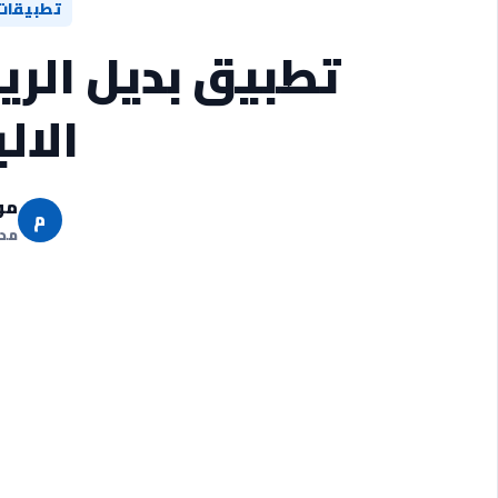
تطبيقات
تطبيق بديل الري
الال
مو
م
مدو