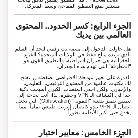
مستقر يمنع التقطيع المفاجئ وسط المعركة.
الجزء الرابع: كسر الحدود.. المحتوى
العالمي بين يديك
هل حاولت الدخول إلى منصة بث رقمي لتجد أن الفيلم
الذي تريده متاح فقط في الولايات المتحدة؟ القيود
الجغرافية هي جدران افتراضية، والتطبيق القوي هو
"المطرقة" التي تهدم هذه الجدران.
القدرة على تغيير موقعك الافتراضي بضغطة زر تفتح
لك مكتبات عالمية من المحتوى الترفيهي، التعليمي،
والإخباري. ولكن احذر، المنصات الكبرى أصبحت ذكية
جداً في اكتشاف الـ VPN وحظره. لذا، أنت بحاجة إلى
تطبيق يتميز بتقنية "التمويه" (Obfuscation) التي تجعل
اتصال الـ VPN يبدو كاتصال إنترنت طبيعي تماماً، مما
يخدع حتى أكثر الأنظمة تطوراً.
الجزء الخامس: معايير اختيار