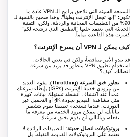
السمعة السيئة التي تلاحق برامج الـ VPN عادة ما
تكون: "إنها تجعل الإنترنت بطيئاً". وهذا صحيح بالنسبة لـ
90% من التطبيقات المجانية والرديئة. ولكن، التقنية
الحديثة التي يعتمد عليها "التطبيق الذي نرشحه لكم"
كسرت هذه القاعدة تماماً.
كيف يمكن لـ VPN أن يسرع الإنترنت؟
قد يبدو الأمر متناقضاً، ولكن في بعض الحالات،
استخدام تطبيق VPN متطور قد يزيد من سرعة
اتصالك. كيف؟
تجاوز خنق السرعة (Throttling):
يقوم العديد
من مزودي خدمة الإنترنت (ISPs) بإبطاء سرعتك
عمداً عند اكتشاف أنشطة تستهلك بيانات كبيرة
مثل مشاهدة الفيديو بجودة 4K أو التحميل عبر
التورنت. عندما تستخدم تطبيقاً يقوم بتشفير
بياناتك، لن يتمكن مزود الخدمة من معرفة ما
تفعله، وبالتالي لن يقوم بخنق سرعتك.
بروتوكولات اتصال حديثة:
التطبيقات الرائدة لا
تعتمد على البروتوكولات القديمة الثقيلة. بل