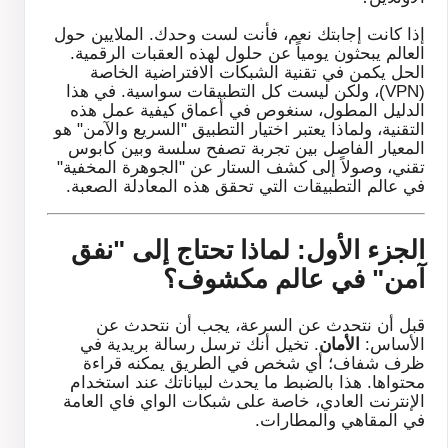
إذا كانت إجابتك نعم، فأنت لست وحدك. الملايين حول
العالم يبحثون يومياً عن حلول لهذه العقبات الرقمية.
الحل يكمن في تقنية الشبكات الافتراضية الخاصة
(VPN)، ولكن ليست كل التطبيقات سواسية. في هذا
الدليل المطول، سنغوص في أعماق كيفية عمل هذه
التقنية، ولماذا يعتبر اختيار التطبيق "السريع والآمن" هو
المعيار الفاصل بين تجربة تصفح سلسة وبين كابوس
تقني، وصولاً إلى كشف الستار عن "الجوهرة المخفية"
في عالم التطبيقات التي تحقق هذه المعادلة الصعبة.
الجزء الأول: لماذا تحتاج إلى "نفق
آمن" في عالم مكشوف؟
قبل أن نتحدث عن السرعة، يجب أن نتحدث عن
الأساس:
الأمان
. تخيل أنك ترسل رسالة بريدية في
ظرف شفاف؛ أي شخص في الطريق يمكنه قراءة
محتواها. هذا بالضبط ما يحدث لبياناتك عند استخدام
الإنترنت العادي، خاصة على شبكات الواي فاي العامة
في المقاهي والمطارات.