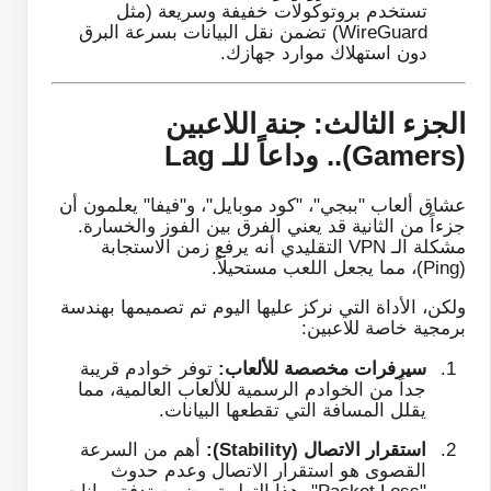
تستخدم بروتوكولات خفيفة وسريعة (مثل
WireGuard) تضمن نقل البيانات بسرعة البرق
دون استهلاك موارد جهازك.
الجزء الثالث: جنة اللاعبين
(Gamers).. وداعاً للـ Lag
عشاق ألعاب "ببجي"، "كود موبايل"، و"فيفا" يعلمون أن
جزءاً من الثانية قد يعني الفرق بين الفوز والخسارة.
مشكلة الـ VPN التقليدي أنه يرفع زمن الاستجابة
(Ping)، مما يجعل اللعب مستحيلاً.
ولكن، الأداة التي نركز عليها اليوم تم تصميمها بهندسة
برمجية خاصة للاعبين:
سيرفرات مخصصة للألعاب:
توفر خوادم قريبة
جداً من الخوادم الرسمية للألعاب العالمية، مما
يقلل المسافة التي تقطعها البيانات.
استقرار الاتصال (Stability):
أهم من السرعة
القصوى هو استقرار الاتصال وعدم حدوث
"Packet Loss". هذا التطبيق يضمن تدفق بيانات