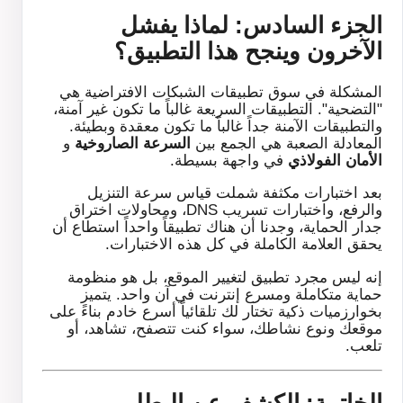
الجزء السادس: لماذا يفشل
الآخرون وينجح هذا التطبيق؟
المشكلة في سوق تطبيقات الشبكات الافتراضية هي
"التضحية". التطبيقات السريعة غالباً ما تكون غير آمنة،
والتطبيقات الآمنة جداً غالباً ما تكون معقدة وبطيئة.
المعادلة الصعبة هي الجمع بين
السرعة الصاروخية
و
الأمان الفولاذي
في واجهة بسيطة.
بعد اختبارات مكثفة شملت قياس سرعة التنزيل
والرفع، واختبارات تسريب DNS، ومحاولات اختراق
جدار الحماية، وجدنا أن هناك تطبيقاً واحداً استطاع أن
يحقق العلامة الكاملة في كل هذه الاختبارات.
إنه ليس مجرد تطبيق لتغيير الموقع، بل هو منظومة
حماية متكاملة ومسرع إنترنت في آن واحد. يتميز
بخوارزميات ذكية تختار لك تلقائياً أسرع خادم بناءً على
موقعك ونوع نشاطك، سواء كنت تتصفح، تشاهد، أو
تلعب.