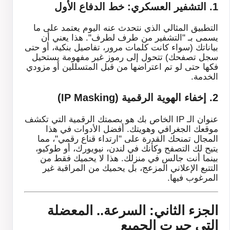
1. التشفير العسكري: خط الدفاع الأول
التطبيق المثالي الذي نتحدث عنه اليوم يعتمد على ما
يسمى بـ "التشفير من طرف لطرف". هذا يعني أن
بياناتك (سواء كانت كلمات مرور، تفاصيل بنكية، أو حتى
سجل تصفحك) تتحول إلى رموز غير مفهومة يستحيل
فكها حتى لو تم اعتراضها من قبل المتسللين أو مزودي
الخدمة.
2. إخفاء الهوية الرقمية (IP Masking)
عنوان الـ IP الخاص بك هو بصمتك الرقمية التي تكشف
موقعك الجغرافي وهويتك. أفضل الأدوات في هذا
المجال تمنحك القدرة على "ارتداء قناع رقمي"، مما
يتيح لك التصفح وكأنك في لندن، نيويورك، أو طوكيو،
بينما أنت جالس في منزلك. هذا لا يحميك فقط من
التتبع الإعلاني المزعج، بل يحميك من المراقبة غير
المرغوب فيها.
الجزء الثاني: السرعة.. المعضلة
التي حيرت الجميع