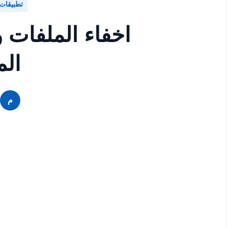
تطبيقات
اخفاء الملفات 
الم
م
م
م