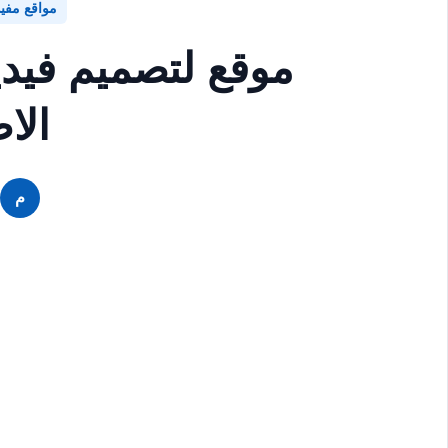
مواقع مفي
موقع لتصميم فيدي
الا
م
م
م