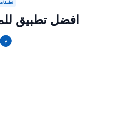
تطبيقات
افضل تطبيق للمو
م
م
م