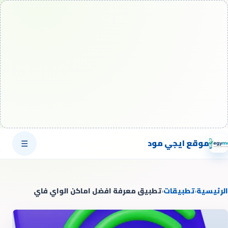
موقع ايجي مود
☰
الرئيسية
‹
تطبيقات
‹
تطبيق معرفة افضل اماكن الواي فاي